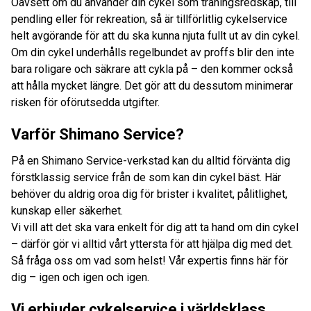
Oavsett om du använder din cykel som träningsredskap, till
pendling eller för rekreation, så är tillförlitlig cykelservice
helt avgörande för att du ska kunna njuta fullt ut av din cykel.
Om din cykel underhålls regelbundet av proffs blir den inte
bara roligare och säkrare att cykla på – den kommer också
att hålla mycket längre. Det gör att du dessutom minimerar
risken för oförutsedda utgifter.
Varför Shimano Service?
På en Shimano Service-verkstad kan du alltid förvänta dig
förstklassig service från de som kan din cykel bäst. Här
behöver du aldrig oroa dig för brister i kvalitet, pålitlighet,
kunskap eller säkerhet.
Vi vill att det ska vara enkelt för dig att ta hand om din cykel
– därför gör vi alltid vårt yttersta för att hjälpa dig med det.
Så fråga oss om vad som helst! Vår expertis finns här för
dig – igen och igen och igen.
Vi erbjuder cykelservice i världsklass