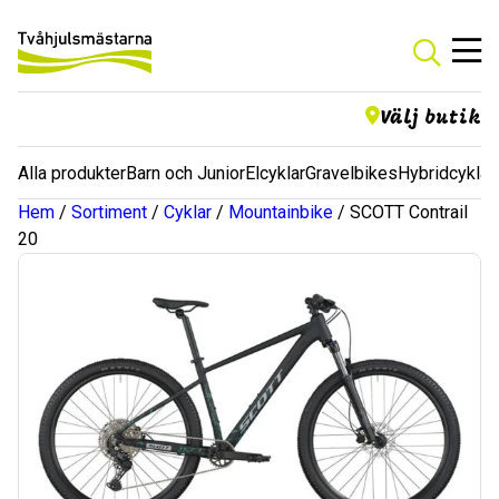
Välj butik
Alla produkter
Barn och Junior
Elcyklar
Gravelbikes
Hybridcyklar
Hem
/
Sortiment
/
Cyklar
/
Mountainbike
/ SCOTT Contrail
20