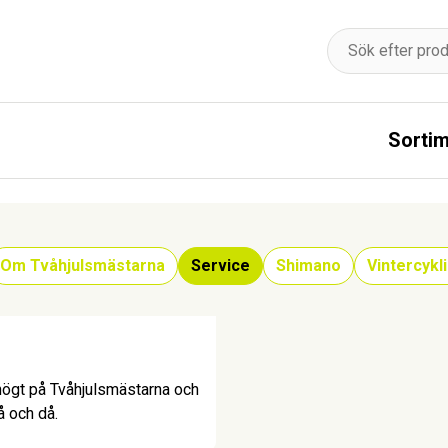
Sorti
Om Tvåhjulsmästarna
Service
Shimano
Vintercykl
r högt på Tvåhjulsmästarna och
å och då.