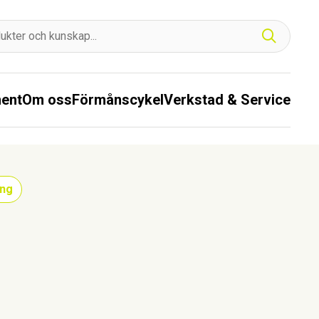
ment
Om oss
Förmånscykel
Verkstad & Service
ing