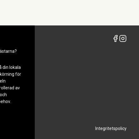
ästarna?
å din lokala
körning för
keln
ollerad av
 och
behov.
Integritetspolicy