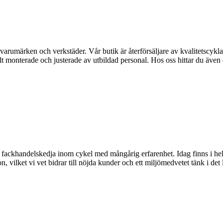
rumärken och verkstäder. Vår butik är återförsäljare av kvalitetscyklar
lt monterade och justerade av utbildad personal. Hos oss hittar du även e
ackhandelskedja inom cykel med mångårig erfarenhet. Idag finns i hela l
, vilket vi vet bidrar till nöjda kunder och ett miljömedvetet tänk i det 