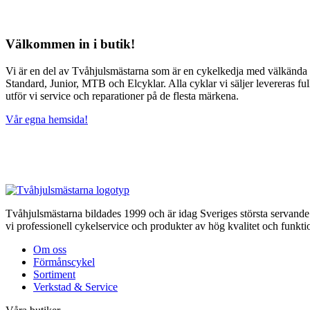
Välkommen in i butik!
Vi är en del av Tvåhjulsmästarna som är en cykelkedja med välkända va
Standard, Junior, MTB och Elcyklar. Alla cyklar vi säljer levereras ful
utför vi service och reparationer på de flesta märkena.
Vår egna hemsida!
Tvåhjulsmästarna bildades 1999 och är idag Sveriges största servande f
vi professionell cykelservice och produkter av hög kvalitet och funktion
Om oss
Förmånscykel
Sortiment
Verkstad & Service