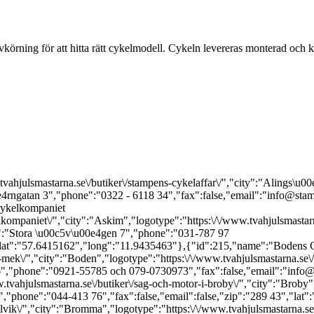
ovkörning för att hitta rätt cykelmodell. Cykeln levereras monterad och k
/www.tvahjulsmastarna.se\/butiker\/cykelhuset-hogsbo\/","city":"G\u00f6teborg","logotype":"https:\/\/www.tvahjulsmastarna.se\/wp-content\/uploads\/2025\/12\/hogsbo-cykelhuset.png","adress":"Axel Dahlstr\u00f6ms torg 1","phone":"031-716 22 88","fax":false,"email":false,"zip":"414 80 ","lat":"57.6714325","long":"11.9279605"},{"id":231,"name":"STS-Butiken","url":"https:\/\/www.tvahjulsmastarna.se\/butiker\/sts-butiken\/","city":"Halmstad","logotype":"https:\/\/www.tvahjulsmastarna.se\/wp-content\/uploads\/2025\/06\/halmstad.svg","adress":" Sn\u00f6storpsv\u00e4gen 107","phone":"035-10 85 73","fax":false,"email":"info@stsbutiken.se","zip":"302 53 ","lat":"56.6726598","long":"12.8911701"},{"id":233,"name":"Cykeldoktorn i Helsingborg","url":"https:\/\/www.tvahjulsmastarna.se\/butiker\/cykeldoktorn-helsingborg\/","city":"Helsingborg","logotype":"https:\/\/www.tvahjulsmastarna.se\/wp-content\/uploads\/2025\/06\/helsingborg_cykeldoktorn.svg","adress":"S\u00f6dra Storgatan 37","phone":"042-24 08 04","fax":false,"email":"info@cykeldoktorn.se","zip":"25223","lat":"56.0449181","long":"12.6998527"},{"id":236,"name":"Tellus Cykel & Motor","url":"https:\/\/www.tvahjulsmastarna.se\/butiker\/tellus-cykel-motor\/","city":"H\u00e4gersten","logotype":"https:\/\/www.tvahjulsmastarna.se\/wp-content\/uploads\/2025\/06\/hagersten_tellus.svg","adress":"Tellusborgsv\u00e4gen 49 ","phone":"08-645 19 77","fax":false,"email":false,"zip":"126 33","lat":"59.3024349","long":"18.0064159"},{"id":240,"name":"Sportkompaniet i Karlskrona","url":"https:\/\/www.tvahjulsmastarna.se\/butiker\/sportkompaniet-i-karlskrona\/","city":"Karlskrona","logotype":"https:\/\/www.tvahjulsmastarna.se\/wp-content\/uploads\/2025\/06\/karlskrona_sportkompaniet-transparent.png","adress":" Hantverkaregatan 9","phone":"0455-147 60","fax":false,"email":"sportkompaniet.butik@gmail.com","zip":"371 35 ","lat":"56.1606829","long":"15.5829929"},{"id":242,"name":"Maltes Cykel & Sport","url":"https:\/\/www.tvahjulsmastarna.se\/butiker\/maltes-cykel-sport\/","city":"Liding\u00f6","logotype":"https:\/\/www.tvahjulsmastarna.se\/wp-content\/uploads\/2025\/06\/lidingo_maltes.svg","adress":"Kyrkv\u00e4gen 2 ","phone":"08-765 96 75","fax":false,"email":"info@maltes.se","zip":"181 42","lat":"59.366","long":"18.1378952"},{"id":244,"name":"Lidk\u00f6pings Cykeltj\u00e4nst ","url":"https:\/\/www.tvahjulsmastarna.se\/butiker\/lidkopings-cykeltjanst\/","city":"Lidk\u00f6ping","logotype":"https:\/\/www.tvahjulsmastarna.se\/wp-content\/uploads\/2025\/06\/lidkopings_cykeltjanst.svg","adress":"Stenportsgatan 65","phone":"0510-28320","fax":false,"email":"daniel@cykeltjanst.one","zip":"53154","lat":"58.5081836","long":"13.1410141"},{"id":246,"name":"V\u00e4stra Cykelaff\u00e4ren i Link\u00f6ping","url":"https:\/\/www.tvahjulsmastarna.se\/butiker\/vastra-cykelaffaren-i-linkoping\/","city":"Link\u00f6ping","logotype":"https:\/\/www.tvahjulsmastarna.se\/wp-content\/uploads\/2025\/06\/lidkoping_vc_pos-2018.svg","adress":"Hunnebergsgatan 41","phone":"013-123075","fax":false,"email":false,"zip":"58234","lat":"58.4139641","long":"15.6082155"},{"id":248,"name":"Cykelst\u00e4llet i Lule\u00e5","url":"https:\/\/www.tvahjulsmastarna.se\/butiker\/cykelstallet-i-lulea\/","city":"Lule\u00e5","logotype":"https:\/\/www.tvahjulsmastarna.se\/wp-content\/uploads\/2025\/06\/lulea_cykelstallet.svg","adress":"Sandviksgatan 76 ","phone":"0920-22 70 11","fax":false,"email":"info@cykelstallet.com","zip":"972 34 ","lat":"65.5827765","long":"22.1613923"},{"id":250,"name":"Valles Cykelverkstad & Service","url":"https:\/\/www.tvahjulsmastarna.se\/butiker\/n