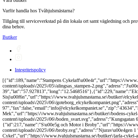
Våra butiker
Varför handla hos Tvåhjulsmästarna?
Tillgång till serviceverkstad på din lokala ort samt vägledning och pr
dina behov.
Butiker
Integritetspolicy
[{"id":189,"name":"Stampens Cykelaff\u00e4r","url":"https:\/\/www.tvahjulsmastarna.se\/butiker\/stampens-cykelaffar\/","city":"Alings\u00e5s","logotype":"https:\/\/www.tvahjulsmastarna.se\/wp-content\/uploads\/2025\/05\/alingsas_stampen-2.png","adress":"J\u00e4rngatan 3","phone":"0322 - 6118 34","fax":false,"email":"info@stampenscykel.se","zip":"441 39","lat":"57.927813","long":"12.5468516"},{"id":229,"name":"Elcykelkompaniet Sisj\u00f6n","url":"https:\/\/www.tvahjulsmastarna.se\/butiker\/elcykelkompaniet\/","city":"Askim","logotype":"https:\/\/www.tvahjulsmastarna.se\/wp-content\/uploads\/2025\/06\/goteborg_elcykelkompaniet.png","adress":"Stora \u00c5v\u00e4gen 7","phone":"031-787 97 97","fax":false,"email":"info@elcykelkompaniet.se","zip":"43634","lat":"57.6415162","long":"11.9435463"},{"id":215,"name":"Bodens Cykel & Mek","url":"https:\/\/www.tvahjulsmastarna.se\/butiker\/bodens-cykel-mek\/","city":"Boden","logotype":"https:\/\/www.tvahjulsmastarna.se\/wp-content\/uploads\/2025\/06\/boden_svart.svg","adress":"Kungsgatan 6","phone":"0921-55785 och 079-0730973","fax":false,"email":"info@bcm.se","zip":"961 31","lat":"65.8283186","long":"21.7051849"},{"id":217,"name":"S\u00e5g och Motor i Broby","url":"https:\/\/www.tvahjulsmastarna.se\/butiker\/sag-och-motor-i-broby\/","city":"Broby","logotype":"https:\/\/www.tvahjulsmastarna.se\/wp-content\/uploads\/2025\/06\/broby.svg","adress":"Njurav\u00e4gen 1 ","phone":"044-413 76","fax":false,"email":false,"zip":"289 43","lat":"56.2709296","long":"14.0900468"},{"id":264,"name":"Jarla Cykel","url":"https:\/\/www.tvahjulsmastarna.se\/butiker\/jarla-cykel-alvik\/","city":"Bromma","logotype":"https:\/\/www.tvahjulsmastarna.se\/wp-content\/uploads\/2025\/06\/alvik_jarla-vit.svg","adress":"Gustavslundsv\u00e4gen 175","phone":"08-20 06 76","fax":false,"email":"info@jarlacykel.se","zip":"167 51","lat":"59.3329673","long":"17.9770068"},{"id":221,"name":"Cykelmagneten i Falkenberg","url":"https:\/\/www.tvahjulsmastarna.se\/butiker\/cykelmagneten-i-falkenberg\/","city":"Falkenberg","logotype":"https:\/\/www.tvahjulsmastarna.se\/wp-content\/uploads\/2025\/06\/falkenberg_cykelmagneten.png","adress":"Mellang\u00e5rdsv\u00e4gen 5","phone":"0346-816 10","fax":false,"email":"info@cykelmagneten.se","zip":"31150","lat":"56.9325476","long":"12.5212524"},{"id":289,"name":"F\u00e4rjestaden Cykelaff\u00e4r","url":"https:\/\/www.tvahjulsmastarna.se\/butiker\/farjestaden-cykelaffar\/","city":"F\u00e4rjestaden","logotype":"https:\/\/www.tvahjulsmastarna.se\/wp-content\/uploads\/2025\/07\/farjestaden_logo_svart.svg","adress":"Storgatan 67","phone":"0485-300 74","fax":false,"email":false,"zip":"386 31 ","lat":"56.6502872","long":"16.4812615"},{"id":223,"name":"Motorsport i Vimmerby ","url":"https:\/\/www.tvahjulsmastarna.se\/butiker\/motorsport-i-gamleby\/","city":"Gamleby","logotype":"https:\/\/www.tvahjulsmastarna.se\/wp-content\/uploads\/2025\/06\/vimmerby_gamleby_vastervik_motorsport.svg","adress":"Tr\u00e4dg\u00e5rdsg. 2","phone":"0493-102 62","fax":false,"email":"gamleby@motorsport.se","zip":"594 30","lat":"57.8956654","long":"16.4025264"},{"id":227,"name":"Posa Cykel","url":"https:\/\/www.tvahjulsmastarna.se\/butiker\/posa-cykel\/","city":"G\u00e4vle","logotype":"https:\/\/www.tvahjulsmastarna.se\/wp-content\/uploads\/2025\/06\/gavle_posa-cykel.svg","adress":"Norra K\u00f6pmangatan 4","phone":"026-12 46 45","fax":false,"email":"thcykelab@gmail.com","zip":"803 11","lat":"60.6748081","long":"17.1464361"},{"id":634,"name":"Cykelhuset H\u00f6gsbo","url":"https:\/\