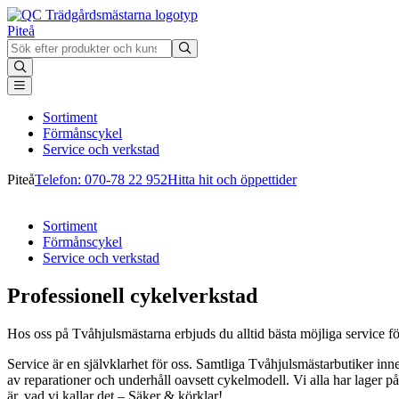
Piteå
Sortiment
Förmånscykel
Service och verkstad
Piteå
Telefon: 070-78 22 952
Hitta hit och öppettider
Sortiment
Förmånscykel
Service och verkstad
Professionell cykelverkstad
Hos oss på Tvåhjulsmästarna erbjuds du alltid bästa möjliga service fö
Service är en självklarhet för oss. Samtliga Tvåhjulsmästarbutiker inne
av reparationer och underhåll oavsett cykelmodell. Vi alla har lager p
är, vad vi kallar det – Säker & körklar!