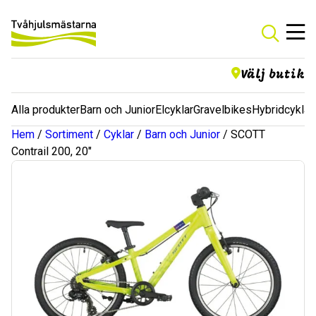
Välj butik
Alla produkter
Barn och Junior
Elcyklar
Gravelbikes
Hybridcyklar
Hem
/
Sortiment
/
Cyklar
/
Barn och Junior
/ SCOTT
Contrail 200, 20″