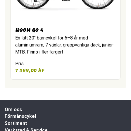
WOOM GO 4
En lätt 20″ barncykel för 6–8 år med
aluminiumram, 7 växlar, greppvänliga däck, junior-
MTB. Finns i fler färger!
Pris
7 299,00
kr
Om oss
Förmånscykel
Sortiment
Verkstad & Service