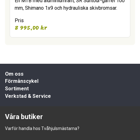
En MTB med aluminiumram, SR Suntour-gaffel 100
mm, Shimano 1x9 och hydrauliska skivbromsar.
Pris
8 995,00
kr
Om oss
Förmånscykel
Sortiment
Verkstad & Service
Våra butiker
Varför handla hos Tvåhjulsmästarna?