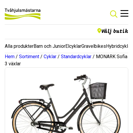
Välj butik
Alla produkter
Barn och Junior
Elcyklar
Gravelbikes
Hybridcyklar
Hem
/
Sortiment
/
Cyklar
/
Standardcyklar
/ MONARK Sofia
3 växlar