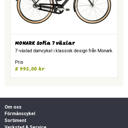
MONARK Sofia 7 växlar
7-växlad damcykel i klassisk design från Monark.
Pris
8 995,00
kr
Om oss
Förmånscykel
Sortiment
Verkstad & Service