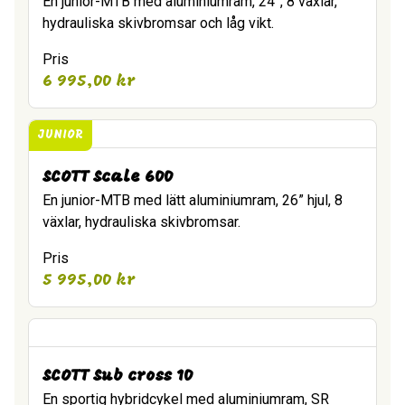
En junior-MTB med aluminiumram, 24”, 8 växlar,
hydrauliska skivbromsar och låg vikt.
Pris
6 995,00
kr
JUNIOR
SCOTT Scale 600
En junior-MTB med lätt aluminiumram, 26” hjul, 8
växlar, hydrauliska skivbromsar.
Pris
5 995,00
kr
SCOTT Sub cross 10
En sportig hybridcykel med aluminiumram, SR